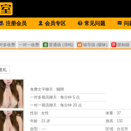
注册会员
会员专区
常见问题
问
对多收费
一对一收费
普通级 (清纯)
辅导级 (暧昧)
限制级 
送礼
免费文字聊天 :
關閉
一对多视讯聊天 :
每分钟 5 点
一对一视讯聊天 :
每分钟 20 点
性别 : 女性
体重 : 37
年龄 : 21 岁
身高 : 132
血型 : ----
区域 : 台北市