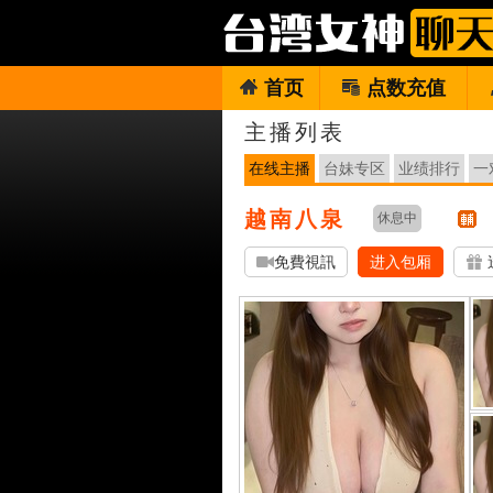
首页
点数充值
主播列表
在线主播
台妹专区
业绩排行
一
越南八泉
休息中
免費視訊
进入包厢