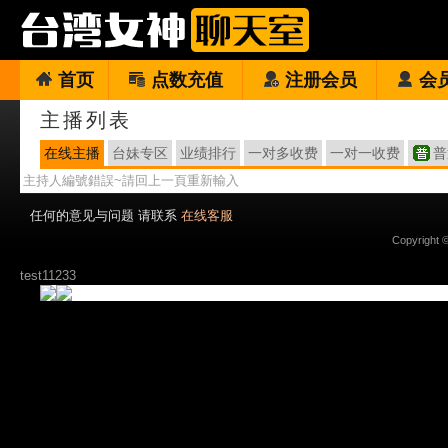
首页
点数充值
注册会员
会
主播列表
在线主播
台妹专区
业绩排行
一对多收费
一对一收费
普
主持人編號錯誤~請回上一頁重新輸入
任何的意见与问题 请联系
在线客服
Copyright 
test11233