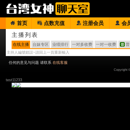
首页
点数充值
注册会员
会
主播列表
在线主播
台妹专区
业绩排行
一对多收费
一对一收费
普
主持人編號錯誤~請回上一頁重新輸入
任何的意见与问题 请联系
在线客服
Copyright 
test11233