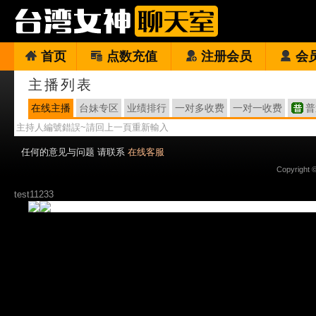
首页
点数充值
注册会员
会
主播列表
在线主播
台妹专区
业绩排行
一对多收费
一对一收费
普
主持人編號錯誤~請回上一頁重新輸入
任何的意见与问题 请联系
在线客服
Copyright 
test11233