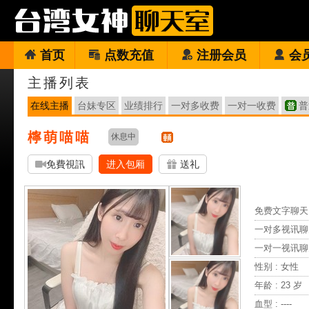
首页
点数充值
注册会员
会
主播列表
在线主播
台妹专区
业绩排行
一对多收费
一对一收费
普
檸萌喵喵
休息中
免費視訊
进入包厢
送礼
免费文字聊天 
一对多视讯聊
一对一视讯聊
性别 : 女性
年龄 : 23 岁
血型 : ----