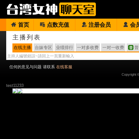
首页
点数充值
注册会员
会
主播列表
在线主播
台妹专区
业绩排行
一对多收费
一对一收费
普
主持人編號錯誤~請回上一頁重新輸入
任何的意见与问题 请联系
在线客服
Copyright 
test11233