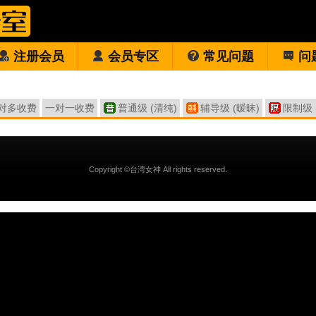
注册会员
会员专区
常见问题
问
对多收费
一对一收费
普通级 (清纯)
辅导级 (暧昧)
限制级 
Copyright ©台湾女神 All rights reserved.