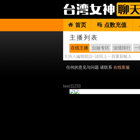
首页
点数充值
主播列表
在线主播
台妹专区
业绩排行
一
主持人編號錯誤~請回上一頁重新輸入
任何的意见与问题 请联系
在线客服
test11233