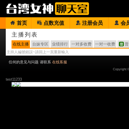
首页
点数充值
注册会员
会
主播列表
在线主播
台妹专区
业绩排行
一对多收费
一对一收费
普
主持人編號錯誤~請回上一頁重新輸入
任何的意见与问题 请联系
在线客服
Copyright 
test11233