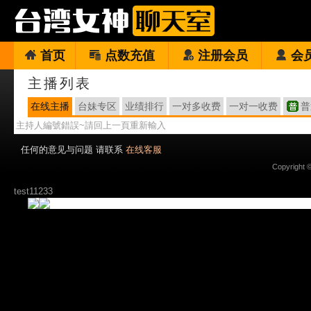
首页
点数充值
注册会员
会
主播列表
在线主播
台妹专区
业绩排行
一对多收费
一对一收费
普
主持人編號錯誤~請回上一頁重新輸入
任何的意见与问题 请联系
在线客服
Copyright 
test11233