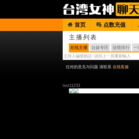
首页
点数充值
主播列表
在线主播
台妹专区
业绩排行
一
主持人編號錯誤~請回上一頁重新輸入
任何的意见与问题 请联系
在线客服
test11233