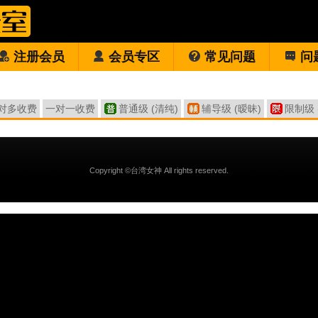
注册会员
会员专区
常见问题
问
对多收费
一对一收费
普通级 (清纯)
辅导级 (暧昧)
限制级 
Copyright ©台湾女神 All rights reserved.