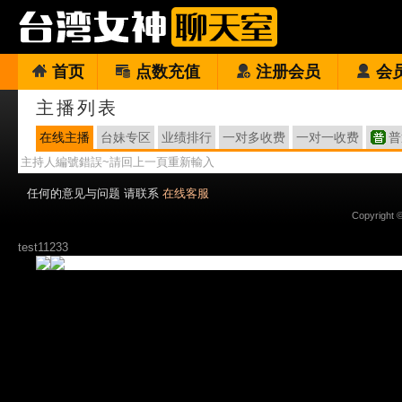
首页
点数充值
注册会员
会
主播列表
在线主播
台妹专区
业绩排行
一对多收费
一对一收费
普
主持人編號錯誤~請回上一頁重新輸入
任何的意见与问题 请联系
在线客服
Copyright 
test11233