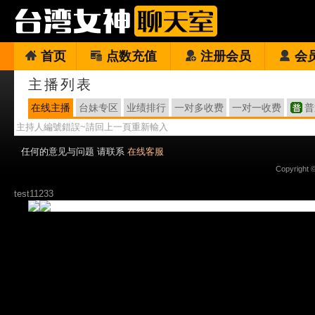
首页
点数充值
注册会员
会
主播列表
在线主播
台妹专区
业绩排行
一对多收费
一对一收费
普
主持人編號錯誤~請回上一頁重新輸入
任何的意见与问题 请联系
在线客服
Copyright 
test11233