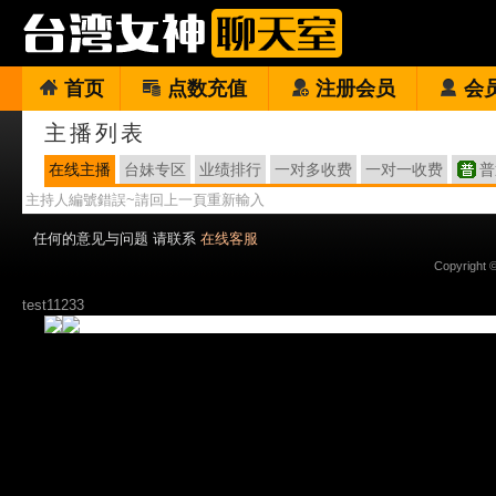
首页
点数充值
注册会员
会
主播列表
在线主播
台妹专区
业绩排行
一对多收费
一对一收费
普
主持人編號錯誤~請回上一頁重新輸入
任何的意见与问题 请联系
在线客服
Copyright 
test11233