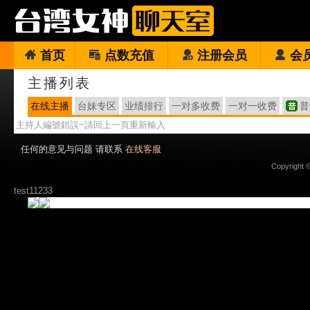
首页
点数充值
注册会员
会
主播列表
在线主播
台妹专区
业绩排行
一对多收费
一对一收费
普
主持人編號錯誤~請回上一頁重新輸入
任何的意见与问题 请联系
在线客服
Copyright 
test11233