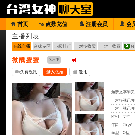
首页
点数充值
注册会员
会
主播列表
在线主播
台妹专区
业绩排行
一对多收费
一对一收费
普
微醺蜜蜜
休息中
免費視訊
进入包厢
送礼
免费文字聊天 
一对多视讯聊
一对一视讯聊
性别 : 女性
年龄 : 25 岁
血型 : O型